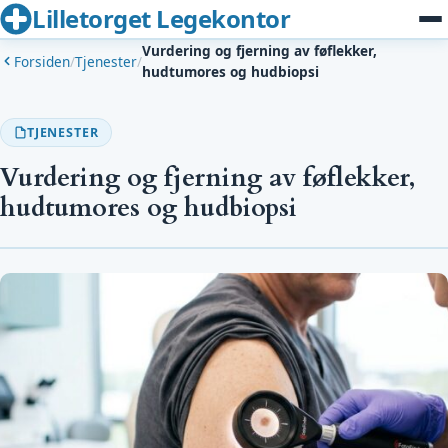
Lilletorget Legekontor
Vurdering og fjerning av føflekker,
Forsiden
/
Tjenester
/
hudtumores og hudbiopsi
TJENESTER
Vurdering og fjerning av føflekker,
hudtumores og hudbiopsi