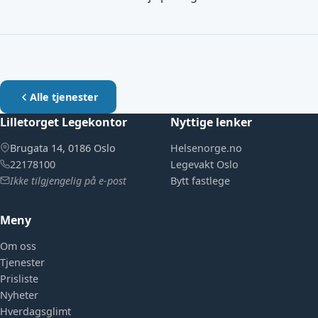
Alle tjenester
Lilletorget Legekontor
Nyttige lenker
Brugata 14, 0186 Oslo
Helsenorge.no
22178100
Legevakt Oslo
Ikke tilgjengelig på e-post
Bytt fastlege
Meny
Om oss
Tjenester
Prisliste
Nyheter
Hverdagsglimt