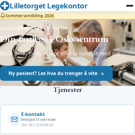
Lilletorget Legekontor
Sommeravvikling 2026
LILLETORGET LEGEKONTOR
Din fastlege i Oslo sentrum
Book time, forny resept eller ta kontakt med oss
Ny pasient? Les hva du trenger å vite
Tjenester
E-kontakt
Beskjed til sekretær
VIA HELSENORGE